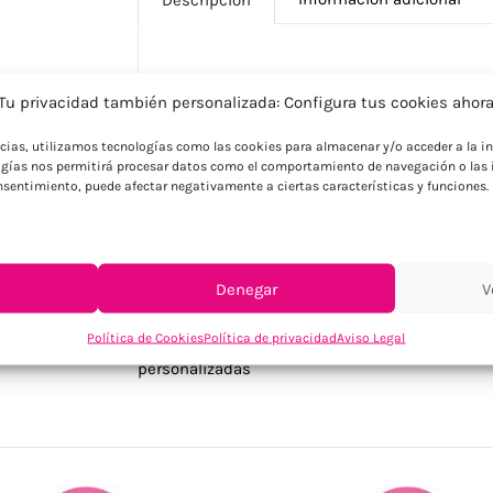
Descripción
Tu privacidad también personalizada: Configura tus cookies ahor
Mochila jaspeada en RPET 600D con corr
ncias, utilizamos tecnologías como las cookies para almacenar y/o acceder a la in
interno para portátil de 13 pulgadas y bol
gías nos permitirá procesar datos como el comportamiento de navegación o las i
compartimento principal en parte intern
consentimiento, puede afectar negativamente a ciertas características y funciones.
Denegar
V
SKU:
MO6157-03
Política de Cookies
Política de privacidad
Aviso Legal
Categorías:
Bolsas - Mochilas
,
Bolsas personali
personalizadas