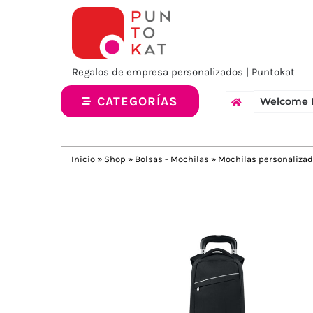
Saltar
al
contenido
Regalos de empresa personalizados | Puntokat
CATEGORÍAS
Welcome 
Inicio
»
Shop
»
Bolsas - Mochilas
»
Mochilas personaliza
Previous