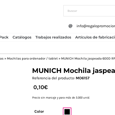
info@regalopromocio
Pack
Catálogos
Trabajos realizados
Artículos de fabricac
das
»
Mochilas para ordenador / tablet
»
MUNICH Mochila jaspeada 600D R
MUNICH Mochila jaspe
Next
Referencia del producto:
MO6157
0,10
€
Precio sin marcaje y para más de 5.000 unid.
Color