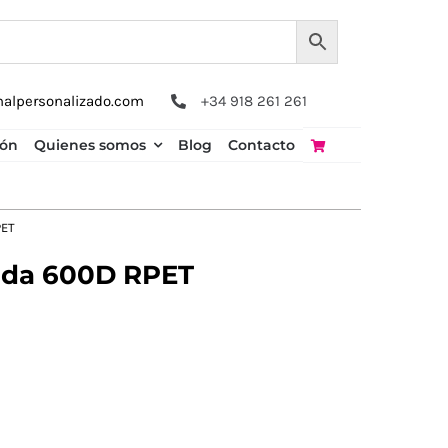
nalpersonalizado.com
+34 918 261 261
ión
Quienes somos
Blog
Contacto
PET
ada 600D RPET