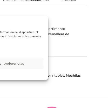
a
eas acolchadas. Incluye compartimento
formación del dispositivo. El
sillo exterior con cremallera. Cremallera de
dentificaciones únicas en este
a para una mayor protección.
er preferencias
zadas
,
Mochilas para ordenador / tablet
,
Mochilas