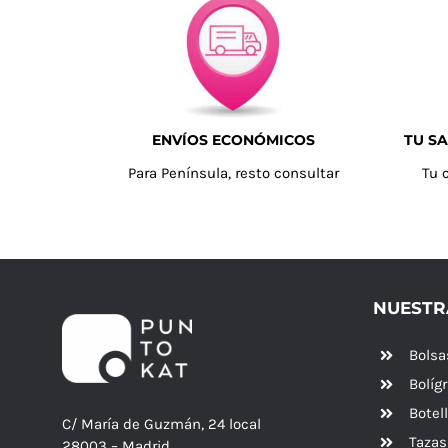
ENVÍOS ECONÓMICOS
TU SA
Para Península, resto consultar
Tu 
NUESTR
Bolsa
Bolíg
Botel
C/ María de Guzmán, 24 local
Tazas
28003 – Madrid