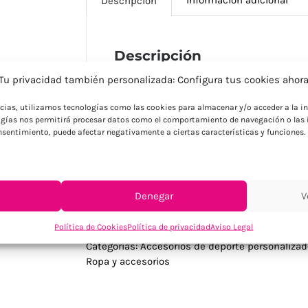
Descripción
Descripción
Tu privacidad también personalizada: Configura tus cookies ahor
Pantalón deportivo en resistente y ligero
en vivos colores. Disponible en tallas 8-10,
ncias, utilizamos tecnologías como las cookies para almacenar y/o acceder a la in
y adultas. Material técnico que optimiza l
gías nos permitirá procesar datos como el comportamiento de navegación o las i
para empresas deportivas o educativas q
consentimiento, puede afectar negativamente a ciertas características y funciones.
diferentes edades y actividades físicas.
Denegar
V
Política de Cookies
Política de privacidad
Aviso Legal
SKU:
14472019102
Categorías:
Accesorios de deporte personaliza
Ropa y accesorios