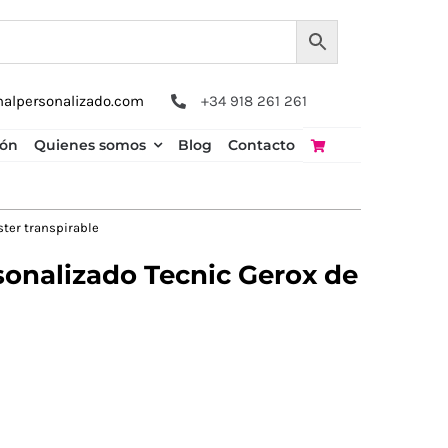
nalpersonalizado.com
+34 918 261 261
ión
Quienes somos
Blog
Contacto
ster transpirable
sonalizado Tecnic Gerox de