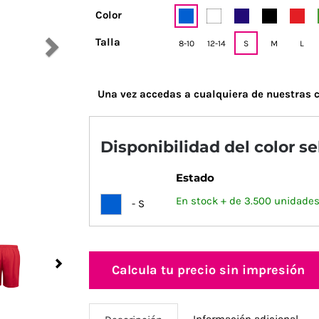
Color
Talla
8-10
12-14
S
M
L
Una vez accedas a cualquiera de nuestras c
Disponibilidad del color s
Estado
En stock + de 3.500 unidades
- S
Next
Calcula tu precio sin impresión
Información adicional