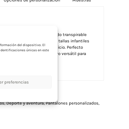
a
 poliéster de 145g/m2 con tejido transpirable
 12-14, S, M, L, XL que incluye tallas infantiles
formación del dispositivo. El
a ventilación durante el ejercicio. Perfecto
dentificaciones únicas en este
ue buscan un regalo deportivo versátil para
er preferencias
dos
,
Deporte y aventura
,
Pantalones personalizados
,