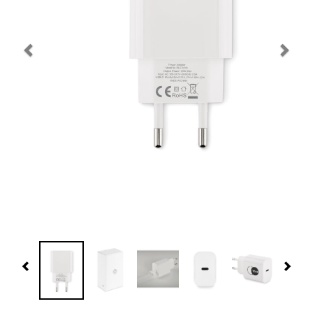
Navidad 🎄 Invierno
Tecnología
Más Regalos
Fabricación
WooCommerce Cart
Previous
Nex