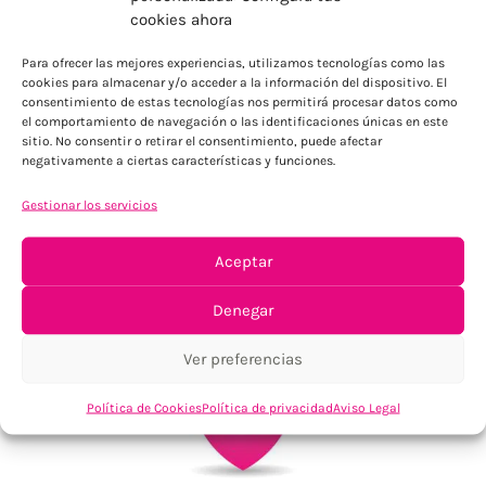
ENVÍOS ECONÓMICOS
cookies ahora
Para Península, resto consultar
Para ofrecer las mejores experiencias, utilizamos tecnologías como las
cookies para almacenar y/o acceder a la información del dispositivo. El
consentimiento de estas tecnologías nos permitirá procesar datos como
el comportamiento de navegación o las identificaciones únicas en este
sitio. No consentir o retirar el consentimiento, puede afectar
negativamente a ciertas características y funciones.
Gestionar los servicios
TU SATISFACCIÓN = LA NUESTRA
Aceptar
Tu confianza, nuestro objetivo
Denegar
Ver preferencias
Política de Cookies
Política de privacidad
Aviso Legal