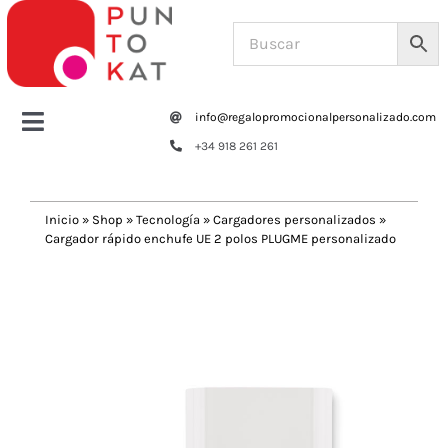
Saltar
al
contenido
info@regalopromocionalpersonalizado.com
Toggle
+34 918 261 261
Navigation
Home
Inicio
»
Shop
»
Tecnología
»
Cargadores personalizados
»
Cargador rápido enchufe UE 2 polos PLUGME personalizado
Tazas y botellas
Previous
Next
Bolsas – Mochilas
Oficina
Escritura