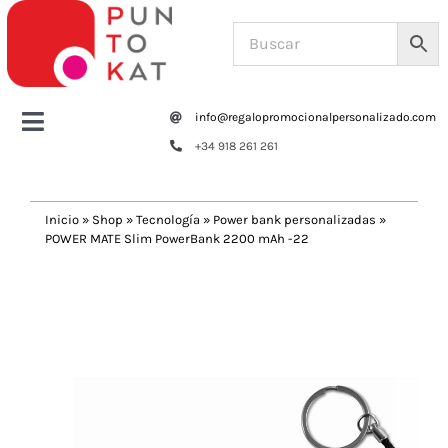
Saltar
al
contenido
info@regalopromocionalpersonalizado.com
Toggle
+34 918 261 261
Navigation
Home
Inicio
»
Shop
»
Tecnología
»
Power bank personalizadas
»
POWER MATE Slim PowerBank 2200 mAh -22
Tazas y botellas
Previous
Next
Bolsas – Mochilas
Oficina
Escritura