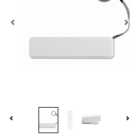
Navidad 🎄 Invierno
Tecnología
Más Regalos
Fabricación
WooCommerce Cart
Previous
Nex