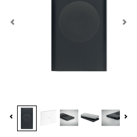
Navidad 🎄 Invierno
Tecnología
Más Regalos
Fabricación
WooCommerce Cart
Previous
Nex