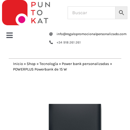
Saltar
al
contenido
info@regalopromocionalpersonalizado.com
Toggle
+34 918 261 261
Navigation
Home
Inicio
»
Shop
»
Tecnología
»
Power bank personalizadas
»
POWERPLUS Powerbank de 15 W
Tazas y botellas
Previous
Next
Bolsas – Mochilas
Oficina
Escritura