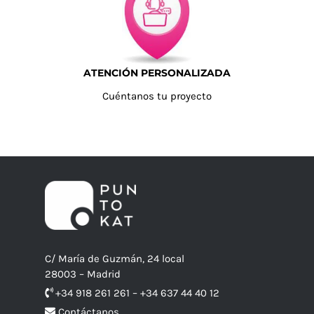
ATENCIÓN PERSONALIZADA
Cuéntanos tu proyecto
C/ María de Guzmán, 24 local
28003 – Madrid
+34 918 261 261 – +34 637 44 40 12
Contáctanos