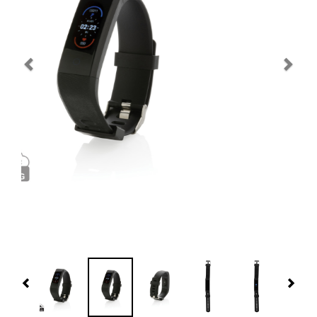
Navidad 🎄 Invierno
Tecnología
Más Regalos
Fabricación
WooCommerce Cart
Previous
Nex