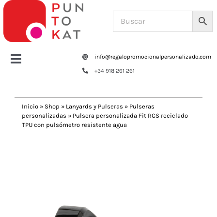
Saltar
al
contenido
info@regalopromocionalpersonalizado.com
Toggle
+34 918 261 261
Navigation
Home
Inicio
»
Shop
»
Lanyards y Pulseras
»
Pulseras
personalizadas
»
Pulsera personalizada Fit RCS reciclado
Tazas y botellas
TPU con pulsómetro resistente agua
Previous
Next
Bolsas – Mochilas
Oficina
Escritura