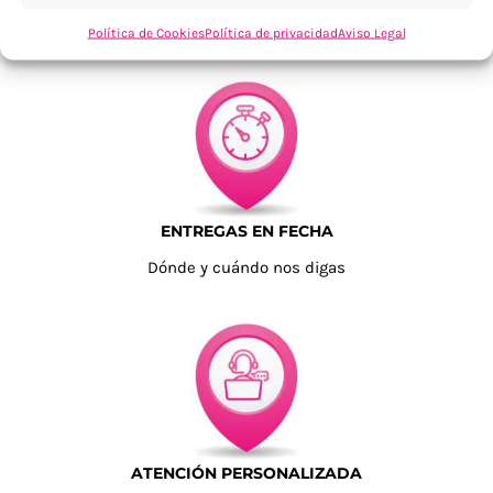
Tu confianza, nuestro objetivo
Política de Cookies
Política de privacidad
Aviso Legal
ENTREGAS EN FECHA
Dónde y cuándo nos digas
ATENCIÓN PERSONALIZADA