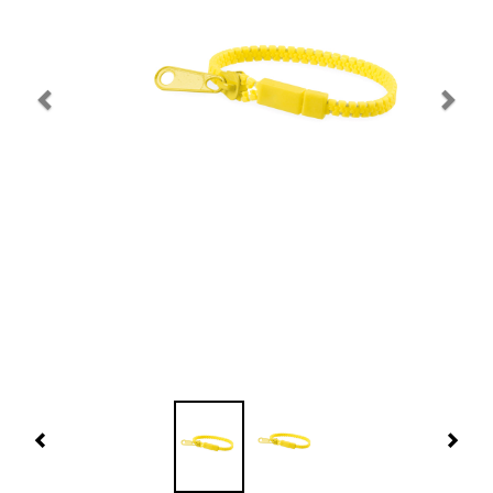
Navidad 🎄 Invierno
Tecnología
Más Regalos
Fabricación
WooCommerce Cart
Previous
Nex