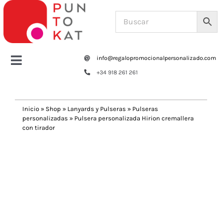
Saltar
al
contenido
info@regalopromocionalpersonalizado.com
Toggle
+34 918 261 261
Navigation
Home
Inicio
»
Shop
»
Lanyards y Pulseras
»
Pulseras
personalizadas
»
Pulsera personalizada Hirion cremallera
Tazas y botellas
con tirador
Previous
Next
Bolsas – Mochilas
Oficina
Escritura