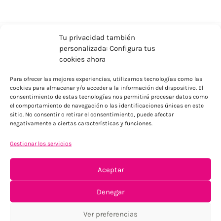
Tu privacidad también
personalizada: Configura tus
cookies ahora
Para ofrecer las mejores experiencias, utilizamos tecnologías como las
cookies para almacenar y/o acceder a la información del dispositivo. El
consentimiento de estas tecnologías nos permitirá procesar datos como
el comportamiento de navegación o las identificaciones únicas en este
ENVÍOS ECONÓMICOS
sitio. No consentir o retirar el consentimiento, puede afectar
Para Península, resto consultar
negativamente a ciertas características y funciones.
Gestionar los servicios
Aceptar
Denegar
Ver preferencias
TU SATISFACCIÓN = LA NUESTRA