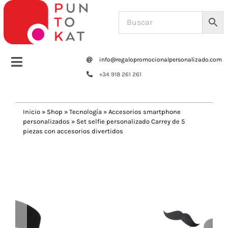
Saltar
al
contenido
info@regalopromocionalpersonalizado.com
Toggle
+34 918 261 261
Navigation
Home
Inicio
»
Shop
»
Tecnología
»
Accesorios smartphone
personalizados
»
Set selfie personalizado Carrey de 5
Tazas y botellas
piezas con accesorios divertidos
Previous
Next
Bolsas – Mochilas
Oficina
Escritura