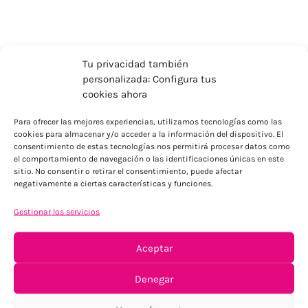
Tu privacidad también
personalizada: Configura tus
cookies ahora
Para ofrecer las mejores experiencias, utilizamos tecnologías como las
cookies para almacenar y/o acceder a la información del dispositivo. El
consentimiento de estas tecnologías nos permitirá procesar datos como
el comportamiento de navegación o las identificaciones únicas en este
sitio. No consentir o retirar el consentimiento, puede afectar
ENVÍOS ECONÓMICOS
negativamente a ciertas características y funciones.
Para Península, resto consultar
Gestionar los servicios
Aceptar
Denegar