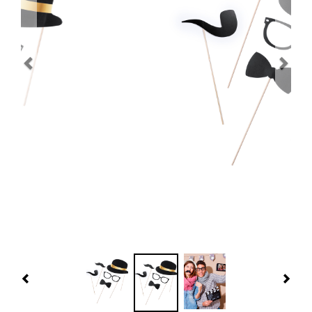
Navidad 🎄 Invierno
Tecnología
Más Regalos
Fabricación
WooCommerce Cart
Previous
Nex