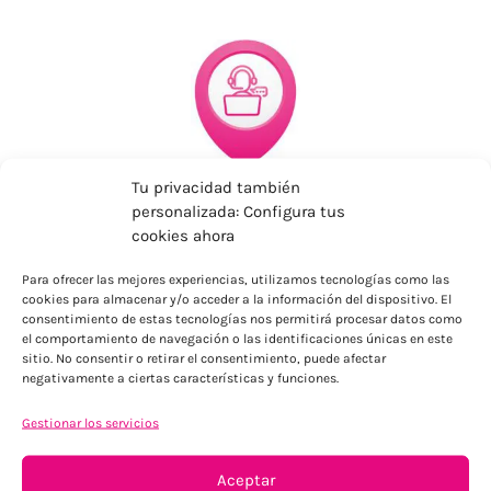
Tu privacidad también
ATENCIÓN PERSONALIZADA
personalizada: Configura tus
Cuéntanos tu proyecto
cookies ahora
Para ofrecer las mejores experiencias, utilizamos tecnologías como las
cookies para almacenar y/o acceder a la información del dispositivo. El
consentimiento de estas tecnologías nos permitirá procesar datos como
el comportamiento de navegación o las identificaciones únicas en este
sitio. No consentir o retirar el consentimiento, puede afectar
negativamente a ciertas características y funciones.
Gestionar los servicios
C/ María de Guzmán, 24 local
Aceptar