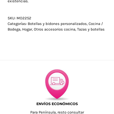
existencias.
Navidad 🎄 Invierno
SKU:
MO2252
Categorías:
Botellas y bidones personalizados
,
Cocina /
Bodega
,
Hogar
,
Otros accesorios cocina
,
Tazas y botellas
Tecnología
Más Regalos
Fabricación
WooCommerce Cart
ENVÍOS ECONÓMICOS
Para Península, resto consultar