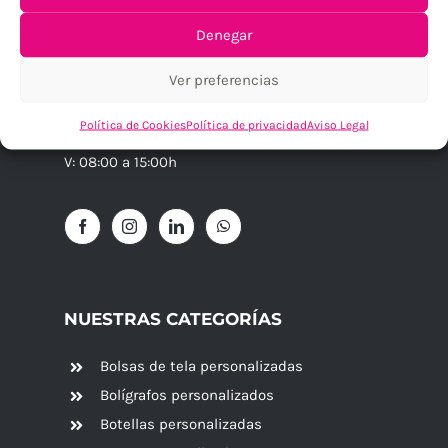
28003 – Madrid
Denegar
+34 918 261 261 – +34 637 44 40 12
Contáctanos
Ver preferencias
Horario
Verano Julio y Agosto: 08:00 a 15:00
Política de Cookies
Política de privacidad
Aviso Legal
L-J: 09:00 a 14:00 / 15:30 a 18:30h
V: 08:00 a 15:00h
NUESTRAS CATEGORÍAS
Bolsas de tela personalizadas
Bolígrafos personalizados
Botellas personalizadas