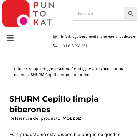
Saltar
al
contenido
info@regalopromocionalpersonalizado.com
Toggle
+34 918 261 261
Navigation
Home
Inicio
»
Shop
»
Hogar
»
Cocina / Bodega
»
Otros accesorios
cocina
»
SHURM Cepillo limpia biberones
Tazas y botellas
SHURM Cepillo limpia
Bolsas – Mochilas
biberones
Oficina
Referencia del producto:
MO2252
Este producto no está disponible porque no quedan
Escritura