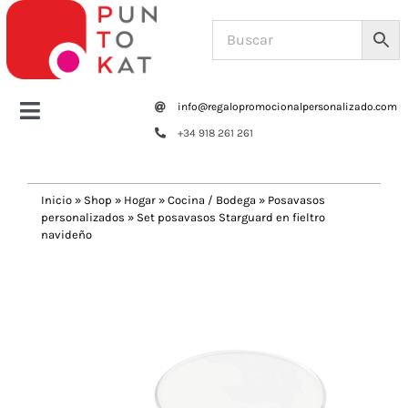
Saltar
al
contenido
info@regalopromocionalpersonalizado.com
Toggle
+34 918 261 261
Navigation
Home
Inicio
»
Shop
»
Hogar
»
Cocina / Bodega
»
Posavasos
personalizados
»
Set posavasos Starguard en fieltro
Tazas y botellas
navideño
Previous
Next
Bolsas – Mochilas
Oficina
Escritura