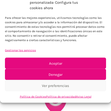
personalizada: Configura tus
cookies ahora
ENVÍOS ECONÓMICOS
Para ofrecer las mejores experiencias, utilizamos tecnologías como las
Para Península, resto consultar
cookies para almacenar y/o acceder a la información del dispositivo. El
consentimiento de estas tecnologías nos permitirá procesar datos como
el comportamiento de navegación o las identificaciones únicas en este
sitio. No consentir o retirar el consentimiento, puede afectar
negativamente a ciertas características y funciones.
Gestionar los servicios
Aceptar
TU SATISFACCIÓN = LA NUESTRA
Tu confianza, nuestro objetivo
Denegar
Ver preferencias
Política de Cookies
Política de privacidad
Aviso Legal