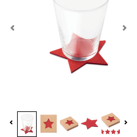
Navidad 🎄 Invierno
Tecnología
Más Regalos
Fabricación
WooCommerce Cart
Previous
Nex