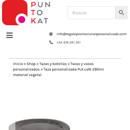
Saltar
al
contenido
info@regalopromocionalpersonalizado.com
Toggle
+34 918 261 261
Navigation
Home
Inicio
»
Shop
»
Tazas y botellas
»
Tazas y vasos
personalizados
»
Taza personalizada PLA café 280ml
Tazas y botellas
material vegetal
Previous
Next
Bolsas – Mochilas
Oficina
Escritura