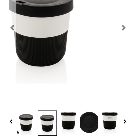
Navidad 🎄 Invierno
Tecnología
Más Regalos
Fabricación
WooCommerce Cart
Previous
Nex