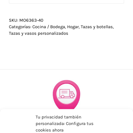
SKU:
MO6363-40
Categorías:
Cocina / Bodega
,
Hogar
,
Tazas y botellas
,
Tazas y vasos personalizados
Tu privacidad también
ENVÍOS ECONÓMICOS
personalizada: Configura tus
cookies ahora
Para Península, resto consultar