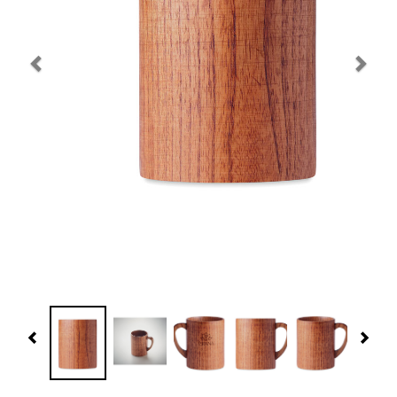
Navidad 🎄 Invierno
Tecnología
Más Regalos
Fabricación
WooCommerce Cart
Previous
Nex