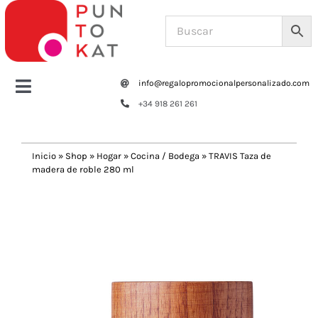
Saltar
al
contenido
info@regalopromocionalpersonalizado.com
Toggle
+34 918 261 261
Navigation
Home
Inicio
»
Shop
»
Hogar
»
Cocina / Bodega
»
TRAVIS Taza de
madera de roble 280 ml
Tazas y botellas
Previous
Next
Bolsas – Mochilas
Oficina
Escritura