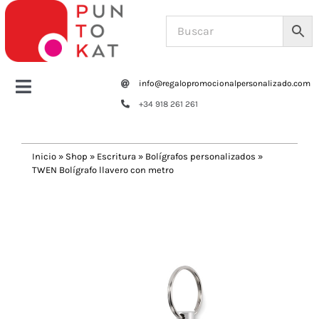
Saltar
al
contenido
info@regalopromocionalpersonalizado.com
Toggle
+34 918 261 261
Navigation
Home
Inicio
»
Shop
»
Escritura
»
Bolígrafos personalizados
»
TWEN Bolígrafo llavero con metro
Tazas y botellas
Previous
Next
Bolsas – Mochilas
Oficina
Escritura