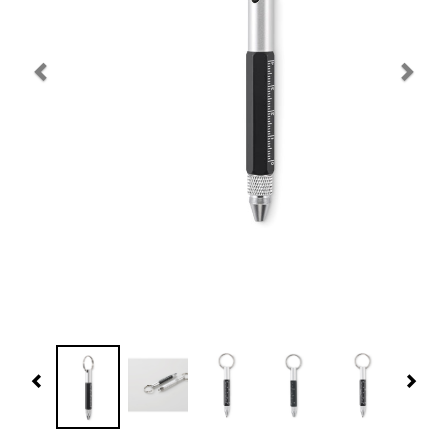
Navidad 🎄 Invierno
Tecnología
Más Regalos
Fabricación
WooCommerce Cart
Previous
Nex