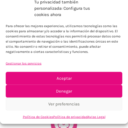
Tu privacidad también
personalizada: Configura tus
cookies ahora
ENVÍOS ECONÓMICOS
Para ofrecer las mejores experiencias, utilizamos tecnologías como las
cookies para almacenar y/o acceder a la información del dispositivo. El
Para Península, resto consultar
consentimiento de estas tecnologías nos permitirá procesar datos como
el comportamiento de navegación o las identificaciones únicas en este
sitio. No consentir o retirar el consentimiento, puede afectar
negativamente a ciertas características y funciones.
Gestionar los servicios
Aceptar
TU SATISFACCIÓN = LA NUESTRA
Denegar
Tu confianza, nuestro objetivo
Ver preferencias
Política de Cookies
Política de privacidad
Aviso Legal