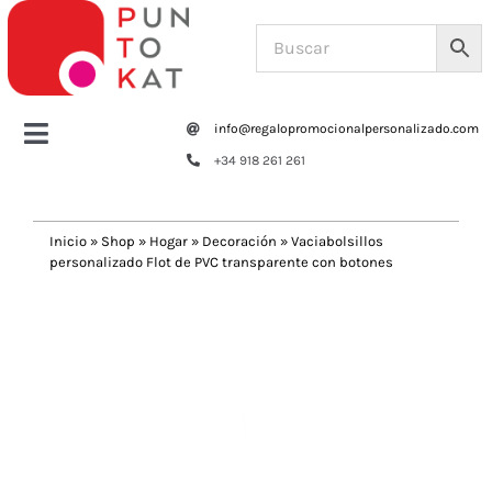
Saltar
al
contenido
info@regalopromocionalpersonalizado.com
Toggle
+34 918 261 261
Navigation
Home
Inicio
»
Shop
»
Hogar
»
Decoración
»
Vaciabolsillos
personalizado Flot de PVC transparente con botones
Tazas y botellas
Previous
Next
Bolsas – Mochilas
Oficina
Escritura