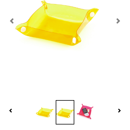
Navidad 🎄 Invierno
Tecnología
Más Regalos
Fabricación
WooCommerce Cart
Previous
Nex