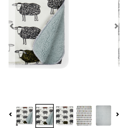
Navidad 🎄 Invierno
Tecnología
Más Regalos
Fabricación
WooCommerce Cart
Previous
Nex