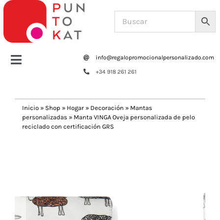
Saltar
al
contenido
info@regalopromocionalpersonalizado.com
Toggle
+34 918 261 261
Navigation
Home
Inicio
»
Shop
»
Hogar
»
Decoración
»
Mantas
personalizadas
»
Manta VINGA Oveja personalizada de pelo
Tazas y botellas
reciclado con certificación GRS
Previous
Next
Bolsas – Mochilas
Oficina
Escritura