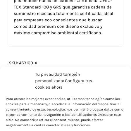
para reducir huella de carbono. Certificada OEKO-
TEX Standard 100 y GRS que garantiza cadena de
suministro reciclada totalmente certificada. Ideal
para empresas eco-conscientes que buscan
comodidad premium con diseño exclusivo y
máximo compromiso ambiental certificado.
SKU:
453100-XI
Categorías:
Artículos para Welcome Pack
,
Decoración
,
Tu privacidad también
Hogar
,
Mantas personalizadas
,
Picnic
,
Regalos Premium
,
personalizada: Configura tus
Verano
cookies ahora
Para ofrecer las mejores experiencias, utilizamos tecnologías como las
cookies para almacenar y/o acceder a la información del dispositivo. El
consentimiento de estas tecnologías nos permitirá procesar datos como
el comportamiento de navegación o las identificaciones únicas en este
sitio. No consentir o retirar el consentimiento, puede afectar
negativamente a ciertas características y funciones.