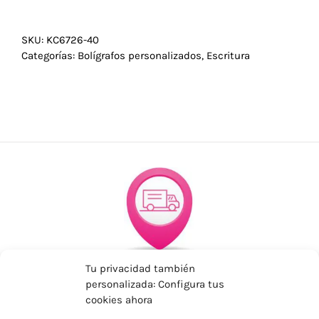
SKU:
KC6726-40
Categorías:
Bolígrafos personalizados
,
Escritura
ENVÍOS ECONÓMICOS
Tu privacidad también
personalizada: Configura tus
Para Península, resto consultar
cookies ahora