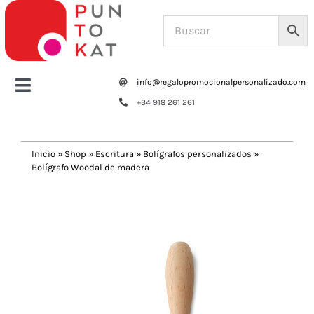
Saltar
al
contenido
info@regalopromocionalpersonalizado.com
Toggle
+34 918 261 261
Navigation
Home
Inicio
»
Shop
»
Escritura
»
Bolígrafos personalizados
»
Bolígrafo Woodal de madera
Tazas y botellas
Previous
Next
Bolsas – Mochilas
Oficina
Escritura