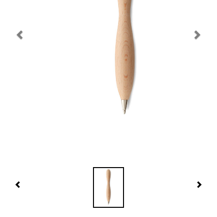
Navidad 🎄 Invierno
Tecnología
Más Regalos
Fabricación
WooCommerce Cart
Previous
Nex